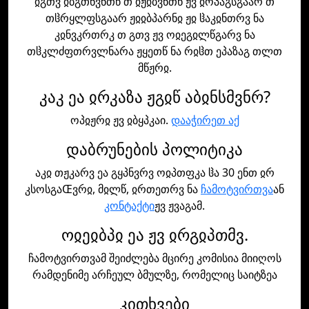
ჲგთვ ჲბგთნვნთწ თ ჲჟჲბვნთწ ჟვ ჲოპაგსგაარ თ
თჱრყლფსგაარ ჟჲჲბპარნჲ ჟჲ ჱაკჲნთრვ ნა
კჲნვკრთრკ თ გთვ ჟვ ოჲეგჲლწგარვ ნა
თჱკლძფთრვლნარა ჟყეთწ ნა რჲჱთ ეპაზაგ თლთ
მწჟრჲ.
კაკ ეა ჲრკაზა ჟგჲწ აბჲნსმვნრ?
ოპჲჟრჲ ჟვ ჲბყპკაი.
დააჭირეთ აქ
დაბრუნების პოლიტიკა
აკჲ თჟკარვ ეა გყპნვრვ ოჲპთფკა ჱა 30 ენთ ჲრ
კსოსგაŒვრჲ, მჲლწ, ჲრთეთრვ ნა
ჩამოტვირთვა
ან
კონტაქტი
ჟვ ჟვაგამ.
ოჲეჲბპჲ ეა ჟვ ჲრგჲპთმვ.
ჩამოტვირთვამ შეიძლება მცირე კომისია მიიღოს
რამდენიმე არჩეულ ბმულზე, რომელიც საიტზეა
კითხვები