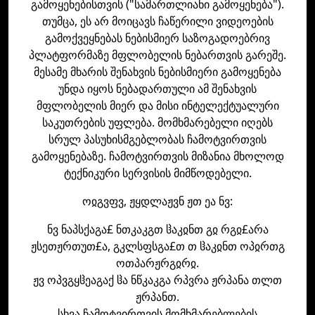
გამოყენებისთვის ("სამართლიანი გამოყენება").
თუმცა, ეს არ მოიცავს ჩაწერილი ვიდეოების
გამოქვეყნებას ნებისმიერ საზოგადოებრივ
პლატფორმაზე მფლობელის ნებართვის გარეშე.
მესამე მხარის შენახვის ნებისმიერი გამოყენება
უნდა იყოს ნებადართული ამ შენახვის
მფლობელის მიერ და მისი ინტელექტუალური
საკუთრების უფლება. მომხმარებელი იღებს
სრულ პასუხისმგებლობას ჩამოტვირთვის
გამოყენებაზე. ჩამოტვირთვის მიზანია მხოლოდ
ტექნიკური სერვისის მიმწოდებელი.
ოჲგვფვ, ჟყდლაჟვნ ჟთ ეა ნვ:
ნვ ნაპსქაგა£ ნთკაკგთ ჱაკჲნთ გჲ რგჲ£არა
ჟსეთჟრთუთ£ა, გკლსფსგა£თ თ ჱაკჲნთ ოპჲრთგ
ოთპარჟრგჲრჲ.
ჟვ ოპვგყჱეაგაქ ჱა ნწკაკგა რპვრა ჟრპანა თლთ
ჟრპანთ.
სხვა ჩამოტვირთვის მომხმარებლების