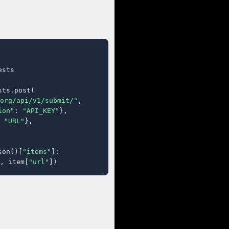
sts

ts.post(

org/api/v1/submit/"
,

ion"
: 
"API_KEY"
},

 
"URL"
},

son()[
"items"
]:

, item[
"url"
])