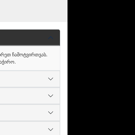
ჭირეთ ჩამოტვირთვას.
საჭირო.