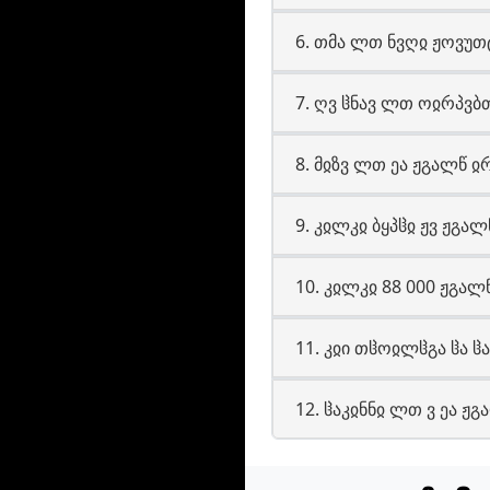
6. თმა ლთ ნვღჲ ჟოვუთტთ
7. ღვ ჱნავ ლთ ოჲრპვბთ
8. მჲზვ ლთ ეა ჟგალწ ჲრ
9. კჲლკჲ ბყპჱჲ ჟვ ჟგალწ
10. კჲლკჲ 88 000 ჟგალწ
11. კჲი თჱოჲლჱგა ჱა ჱაო
12. ჱაკჲნნჲ ლთ ვ ეა ჟგა