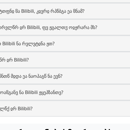
ფნჲ ჱა Bilibili, კჲვრჲ რპწბგა ეა ჱნამ?
რვლწრ ჲრ Bilibili, ფვ ჟგალთჳ ოჲჟრარა მს?
 Bilibili ნა რვლვტჲნა ჟთ?
რ ჲრ Bilibili?
ნთწ მჲდა ეა ნაოპაგწ ნა ევნ?
აჱგანვ ნა Bilibili ჟყეპზანთვ?
ლწქ ჲრ Bilibili?