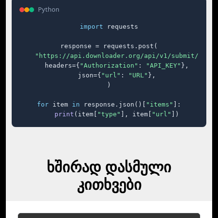
Python
import
 requests

response = requests.post(

"https://api.downloader.org/api/v1/submit/"
,

    headers={
"Authorization"
: 
"API_KEY"
},

    json={
"url"
: 
"URL"
},

)

for
 item 
in
 response.json()[
"items"
]:

print
(item[
"type"
], item[
"url"
])
ხშირად დასმული
კითხვები