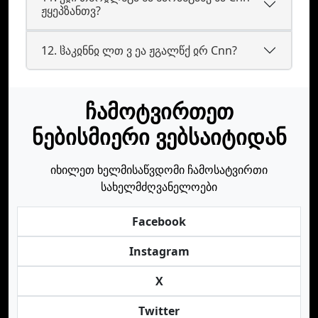
ჟყეპზანთვ?
12. ჱაკჲნნჲ ლთ ვ ეა ჟგალწქ ჲრ Cnn?
ჩამოტვირთეთ
ნებისმიერი ვებსაიტიდან
იხილეთ ხელმისაწვდომი ჩამოსატვირთი
სახელმძღვანელოები
Facebook
Instagram
X
Twitter