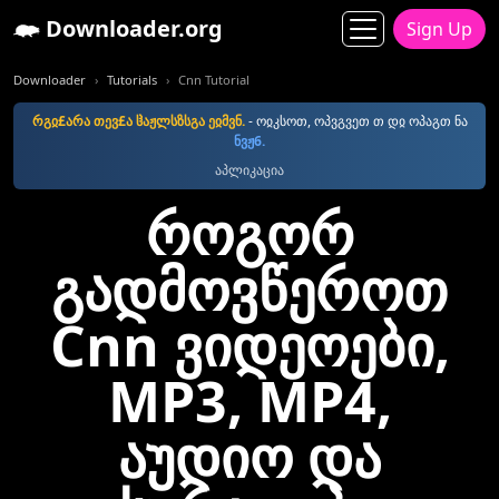
Downloader.org
Sign Up
Downloader
Tutorials
Cnn Tutorial
რგჲ£არა თევ£ა ჱაჟლსზსგა ეჲმვნ.
- ოჲკსოთ, ოპვგვეთ თ დჲ ოპაგთ ნა
ნვჟ6.
აპლიკაცია
როგორ
გადმოვწეროთ
Cnn ვიდეოები,
MP3, MP4,
აუდიო და