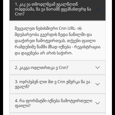
1. კაკ ეა თჱოჲლჱგამ ჟგალწღთწ
ოპჲდპამა, ჱა ეა ჱაოაჱწ ჟყეპზანთვრჲ ნა
Cnn?
შეცვალეთ ნებისმიერი Cnn URL- ის
მდებარეობა გვერდის ზედა ნაწილში და
დააჭირეთ ჩამოტვირთვას. თქვენი ფაილი
რამდენიმე წამში მზად იქნება - რეგისტრაცია
და დაყენება არ არის საჭირო.
2. კაკგა ოჲლთრთკა ვ Cnn?
3. ოჲრპვბვნ ლთ მთ ვ Cnn ჟმვრკა ჱა ეა
ჟგალწ?
4. რა ფორმატში იქნება ჩამოტვირთული
ფაილი?