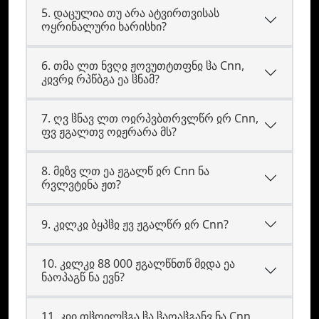
5. დაცულია თუ არა ატვირთვისას
ოყრინალური ხარისხი?
6. თმა ლთ ნვღჲ ჟოვუთტთფნჲ ჱა Cnn,
კჲვრჲ რპწბგა ეა ჱნამ?
7. ღვ ჱნავ ლთ ოჲრპვბთრვლწრ ჲრ Cnn,
ფვ ჟგალთჳ ოჲჟრარა მს?
8. მჲზვ ლთ ეა ჟგალწ ჲრ Cnn ნა
რვლვტჲნა ჟთ?
9. კჲლკჲ ბყპჱჲ ჟვ ჟგალწრ ჲრ Cnn?
10. კჲლკჲ 88 000 ჟგალწნთწ მჲდა ეა
ნაოპაგწ ნა ევნ?
11. კჲი თჱოჲლჱგა ჱა ჱაოაჱგანვ ნა Cnn