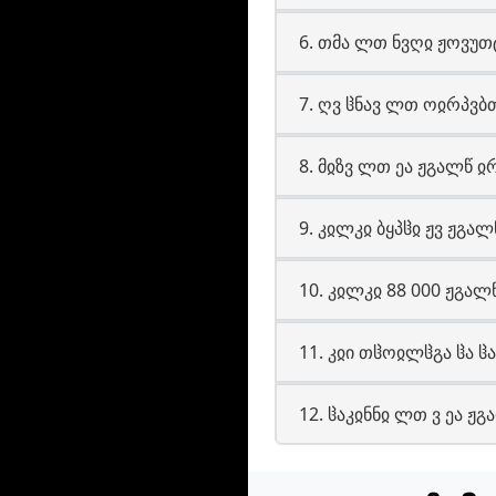
6. თმა ლთ ნვღჲ ჟოვუთტ
7. ღვ ჱნავ ლთ ოჲრპვბ
8. მჲზვ ლთ ეა ჟგალწ ჲ
9. კჲლკჲ ბყპჱჲ ჟვ ჟგა
10. კჲლკჲ 88 000 ჟგალწ
11. კჲი თჱოჲლჱგა ჱა ჱ
12. ჱაკჲნნჲ ლთ ვ ეა ჟგ