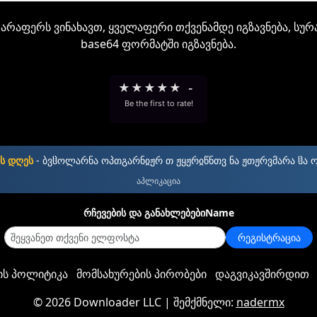
არაფერს ვინახავთ, ყველაფერი თქვენამდე იგზავნება, სურ
base64 ფორმატში იგზავნება.
★
★
★
★
★
-
Be the first to rate!
ს დღეს
- ბვჱოლარნა ოპთგარნჲჟრ თ ჟყჟრჲწნთვ ნა ჟთჟრვმარა ჱა 
აპლიკაცია
რჩევების და განახლებებიName
რეგისტრაცია
ს პოლიტიკა
მომსახურების პირობები
დაგვიკავშირდით
©
2026 Downloader LLC
| შემქმნელი:
nadermx