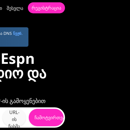
რეგისტრაცია
ი
შესვლა
და DNS
ნვჟ6.
Espn
დიო და
-ის გამოყენებით
URL-
ჩამოტვირთვა
ის
ჩასმა