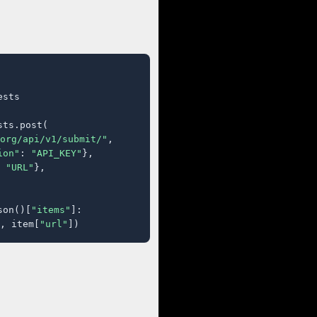
sts

ts.post(

org/api/v1/submit/"
,

ion"
: 
"API_KEY"
},

 
"URL"
},

son()[
"items"
]:

, item[
"url"
])