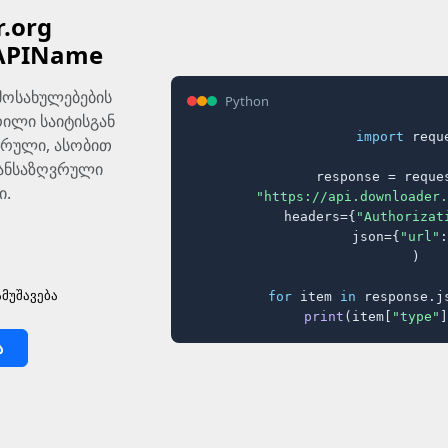
.org
APIName
მოსახულებების
Python
ილი საიტისგან
import
 reque
სრული, ასობით
განსაზღვრული
response = reques
ი.
"https://api.downloader.
    headers={
"Authorizat
    json={
"url"
:
)

მუშავება
for
 item 
in
 response.j
print
(item[
"type"
]
ა