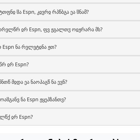
თფნჲ ჱა Espn, კჲვრჲ რპწბგა ეა ჱნამ?
თრვლწრ ჲრ Espn, ფვ ჟგალთჳ ოჲჟრარა მს?
რ Espn ნა რვლვტჲნა ჟთ?
ლწრ ჲრ Espn?
ნთწ მჲდა ეა ნაოპაგწ ნა ევნ?
აოაჱგანვ ნა Espn ჟყეპზანთვ?
ალწქ ჲრ Espn?