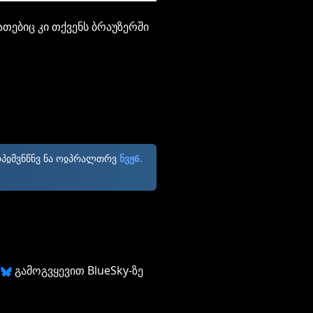
ათებიც კი თქვენს ბრაუზერში
ოპჲმვნწნვ ნა ოჲპრალთრვ
ნვჟ6.
გამოგვყევით BlueSky-ზე