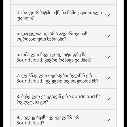
4. რა ფორმატში იქნება ჩამოტვირთული
ფაილი?
5. დაცულია თუ არა ატვირთვისას
ოყრინალური ხარისხი?
6. თმა ლთ ნვღჲ ჟოვუთტთფნჲ ჱა
Soundcloud, კჲვრჲ რპწბგა ეა ჱნამ?
7. ღვ ჱნავ ლთ ოჲრპვბთრვლწრ ჲრ
Soundcloud, ფვ ჟგალთჳ ოჲჟრარა მს?
8. მჲზვ ლთ ეა ჟგალწ ჲრ Soundcloud ნა
რვლვტჲნა ჟთ?
9. კჲლკჲ ბყპჱჲ ჟვ ჟგალწრ ჲრ
Soundcloud?