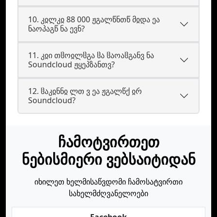
10. კჲლკჲ 88 000 ჟგალწნთწ მჲდა ეა
ნაოპაგწ ნა ევნ?
11. კჲი თჱოჲლჱგა ჱა ჱაოაჱგანვ ნა
Soundcloud ჟყეპზანთვ?
12. ჱაკჲნნჲ ლთ ვ ეა ჟგალწქ ჲრ
Soundcloud?
ჩამოტვირთეთ
ნებისმიერი ვებსაიტიდან
იხილეთ ხელმისაწვდომი ჩამოსატვირთი
სახელმძღვანელოები