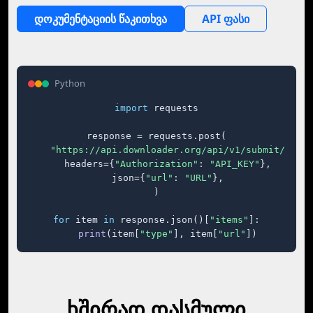
დოკუმენტაციის წაკითხვა
API ფასი
Python
import
 requests

response = requests.post(

"https://api.downloader.org/api/v1/submit/"
,

    headers={
"Authorization"
: 
"API_KEY"
},

    json={
"url"
: 
"URL"
},

)

for
 item 
in
 response.json()[
"items"
]:

print
(item[
"type"
], item[
"url"
])
ხშირად დასმული