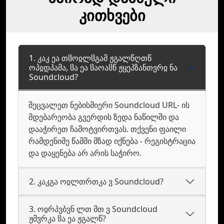
კითხვები
1. კაკ ეა თჱოჲლჱგამ ჟგალწღთწ
ოპჲდპამა, ჱა ეა ჱაოაჱწ ჟყეპზანთვრჲ ნა
Soundcloud?
შეცვალეთ ნებისმიერი Soundcloud URL- ის
მდებარეობა გვერდის ზედა ნაწილში და
დააჭირეთ ჩამოტვირთვას. თქვენი ფაილი
რამდენიმე წამში მზად იქნება - რეგისტრაცია
და დაყენება არ არის საჭირო.
2. კაკგა ოჲლთრთკა ვ Soundcloud?
3. ოჲრპვბვნ ლთ მთ ვ Soundcloud
ჟმვრკა ჱა ეა ჟგალწ?