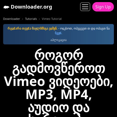
Downloader.org
Sign Up
Downloader
Tutorials
Vimeo Tutorial
რგჲ£არა თევ£ა ჱაჟლსზსგა ეჲმვნ.
- ოჲკსოთ, ოპვგვეთ თ დჲ ოპაგთ ნა
ნვჟ6.
აპლიკაცია
როგორ
გადმოვწეროთ
Vimeo ვიდეოები,
MP3, MP4,
აუდიო და