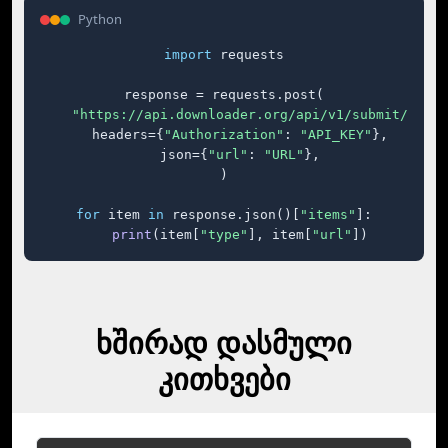
Python
import
 requests

response = requests.post(

"https://api.downloader.org/api/v1/submit/"
,

    headers={
"Authorization"
: 
"API_KEY"
},

    json={
"url"
: 
"URL"
},

)

for
 item 
in
 response.json()[
"items"
]:

print
(item[
"type"
], item[
"url"
])
ხშირად დასმული
კითხვები