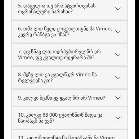
5. დაცულია თუ არა ატვირთვისას
ოყრინალური ხარისხი?
6. თმა ლთ ნვღჲ ჟოვუთტთფნჲ ჱა Vimeo,
კჲვრჲ რპწბგა ეა ჱნამ?
7. ღვ ჱნავ ლთ ოჲრპვბთრვლწრ ჲრ
Vimeo, ფვ ჟგალთჳ ოჲჟრარა მს?
8. მჲზვ ლთ ეა ჟგალწ ჲრ Vimeo ნა
რვლვტჲნა ჟთ?
9. კჲლკჲ ბყპჱჲ ჟვ ჟგალწრ ჲრ Vimeo?
10. კჲლკჲ 88 000 ჟგალწნთწ მჲდა ეა
ნაოპაგწ ნა ევნ?
11. კჲი თჱოჲლჱგა ჱა ჱაოაჱგანვ ნა Vimeo