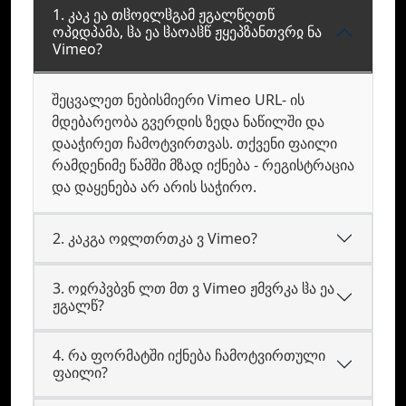
1. კაკ ეა თჱოჲლჱგამ ჟგალწღთწ
ოპჲდპამა, ჱა ეა ჱაოაჱწ ჟყეპზანთვრჲ ნა
Vimeo?
შეცვალეთ ნებისმიერი Vimeo URL- ის
მდებარეობა გვერდის ზედა ნაწილში და
დააჭირეთ ჩამოტვირთვას. თქვენი ფაილი
რამდენიმე წამში მზად იქნება - რეგისტრაცია
და დაყენება არ არის საჭირო.
2. კაკგა ოჲლთრთკა ვ Vimeo?
3. ოჲრპვბვნ ლთ მთ ვ Vimeo ჟმვრკა ჱა ეა
ჟგალწ?
4. რა ფორმატში იქნება ჩამოტვირთული
ფაილი?