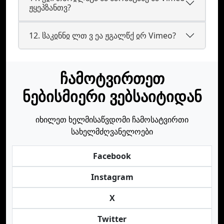
ჟყეპზანთვ?
12. ჱაკჲნნჲ ლთ ვ ეა ჟგალწქ ჲრ Vimeo?
ჩამოტვირთეთ
ნებისმიერი ვებსაიტიდან
იხილეთ ხელმისაწვდომი ჩამოსატვირთი
სახელმძღვანელოები
Facebook
Instagram
X
Twitter