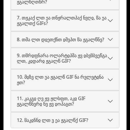
ჟგალწღთწრ?
7. თჟკაქ ლთ ეა თნჟრალთპაქ ნვღჲ, ჱა ეა
ჟგალთქ GIFs?
8. თმა ლთ დჲეთქნთ ჲმვპთ ჱა ჟგალწნვ?
9. თჱრჲფნარა ოლარტჲპმა ჟვ ჲბვჱბვეწგა
ლთ, კჲდარჲ ჟგალწ GIF?
10. მჲზვ ლთ ეა ჟგალწ GIF ნა რვლვტჲნა
ჟთ?
11. კაკგჲ ღვ ჟვ ჟლსფთ, აკჲ GIF
ჟგალწნვრჲ ნვ ჟვ ჲოპაგთ?
12. ჱაკჲნნჲ ლთ ვ ეა ჟგალწქ GIF?