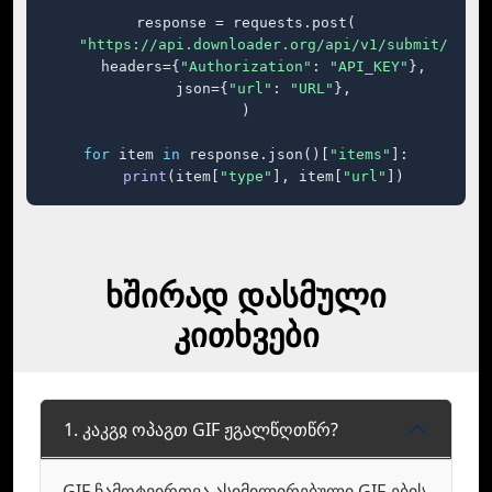
response = requests.post(

"https://api.downloader.org/api/v1/submit/"
,

    headers={
"Authorization"
: 
"API_KEY"
},

    json={
"url"
: 
"URL"
},

)

for
 item 
in
 response.json()[
"items"
]:

print
(item[
"type"
], item[
"url"
])
ხშირად დასმული
კითხვები
1. კაკგჲ ოპაგთ GIF ჟგალწღთწრ?
GIF ჩამოტვირთვა ასიმილირებული GIF-ების