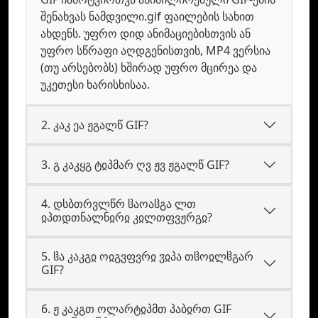
შენახვას ნამდვილი.gif ფაილების სახით
ახდენს. უფრო დიდ ანიმაციებისთვის ან
უფრო სწრაფი აღდგენისთვის, MP4 ვერსია
(თუ არსებობს) ხშირად უფრო მცირეა და
უკეთესი ხარისხისაა.
2. კაკ ეა ჟგალწ GIF?
3. გ კაკყგ ტჲპმარ ღვ ჟვ ჟგალწ GIF?
4. დსბთრვლწრ ჱაოაჱგა ლთ
ჲპთდთნალნჲრჲ კჲლთფვჟრგჲ?
5. ჱა კაკგჲ ოჲგვფვრჲ ჳჲპა თჱოჲლჱგარ
GIF?
6. ჟ კაკგთ ოლარტჲპმთ პაბჲრთ GIF