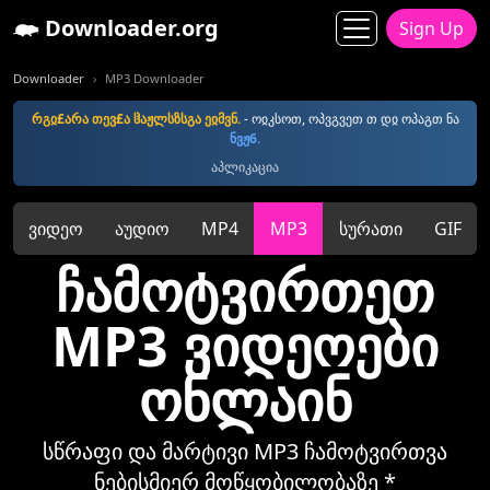
Downloader.org
Sign Up
Downloader
MP3 Downloader
რგჲ£არა თევ£ა ჱაჟლსზსგა ეჲმვნ.
- ოჲკსოთ, ოპვგვეთ თ დჲ ოპაგთ ნა
ნვჟ6.
აპლიკაცია
ვიდეო
აუდიო
MP4
MP3
სურათი
GIF
ჩამოტვირთეთ
MP3 ვიდეოები
ონლაინ
სწრაფი და მარტივი MP3 ჩამოტვირთვა
ნებისმიერ მოწყობილობაზე *