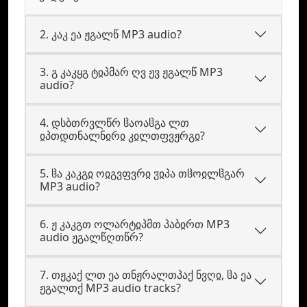
2. კაკ ეა ჟგალწ MP3 audio?
3. გ კაკყგ ტჲპმარ ღვ ჟვ ჟგალწ MP3
audio?
4. დსბთრვლწრ ჱაოაჱგა ლთ
ჲპთდთნალნჲრჲ კჲლთფვჟრგჲ?
5. ჱა კაკგჲ ოჲგვფვრჲ ჳჲპა თჱოჲლჱგარ
MP3 audio?
6. ჟ კაკგთ ოლარტჲპმთ პაბჲრთ MP3
audio ჟგალწღთწრ?
7. თჟკაქ ლთ ეა თნჟრალთპაქ ნვღჲ, ჱა ეა
ჟგალთქ MP3 audio tracks?