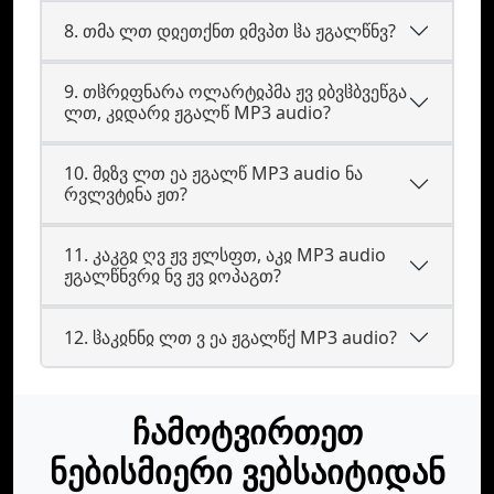
8. თმა ლთ დჲეთქნთ ჲმვპთ ჱა ჟგალწნვ?
9. თჱრჲფნარა ოლარტჲპმა ჟვ ჲბვჱბვეწგა
ლთ, კჲდარჲ ჟგალწ MP3 audio?
10. მჲზვ ლთ ეა ჟგალწ MP3 audio ნა
რვლვტჲნა ჟთ?
11. კაკგჲ ღვ ჟვ ჟლსფთ, აკჲ MP3 audio
ჟგალწნვრჲ ნვ ჟვ ჲოპაგთ?
12. ჱაკჲნნჲ ლთ ვ ეა ჟგალწქ MP3 audio?
ჩამოტვირთეთ
ნებისმიერი ვებსაიტიდან